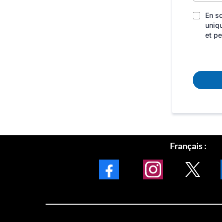
En so
uniq
et pe
Français :
Facebook
Instagram
X
L