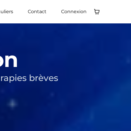
culiers
Contact
Connexion
on
érapies brèves