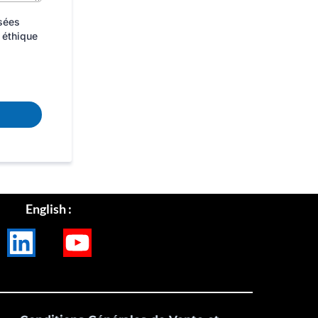
isées
 éthique
English :
LinkedIn
Youtube