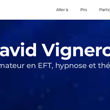
Aller à
Pro
Parti
avid Vigner
rmateur en EFT, hypnose et th