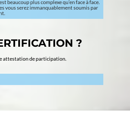
 est beaucoup plus complexe qu'en face à face.
elles vous serez immanquablement soumis par
nt.
RTIFICATION ?
e attestation de participation.