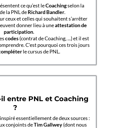
sentent ce qu’est le
Coaching
selon la
de la PNL de
Richard Bandler
.
 ceux et celles qui souhaitent s’arrêter
 peuvent donner lieu à une
attestation de
participation
.
des
codes
(contrat de Coaching, ...) et il est
comprendre. C'est pourquoi ces trois jours
compléter
le cursus de PNL.
t-il entre PNL et Coaching
?
inspiré essentiellement de deux sources :
aux conjoints de
Tim Gallwey
(dont nous