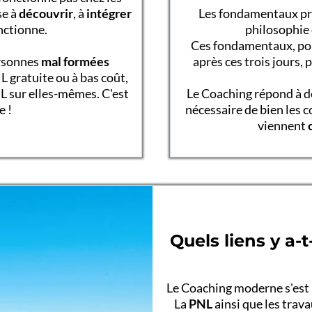
se à
découvrir
, à
intégrer
Les fondamentaux pré
nctionne.
philosophie 
Ces fondamentaux, pour
rsonnes
mal formées
après ces trois jours,
gratuite ou à bas coût,
PNL sur elles-mêmes. C'est
Le Coaching répond à 
 !
nécessaire de bien les 
viennent
Quels liens y a-
Le Coaching moderne s'est 
La
PNL
ainsi que les trav