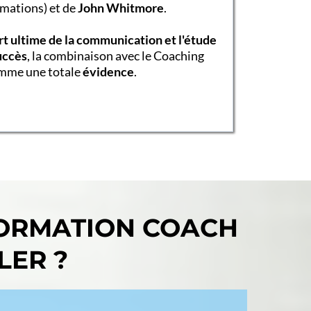
rmations) et de
John Whitmore
.
art ultime de la communication et l'étude
uccès
, la combinaison avec le Coaching
omme une totale
évidence
.
FORMATION COACH
ER ?