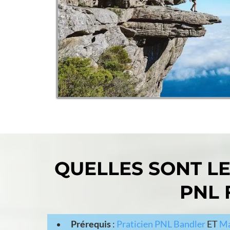
QUELLES SONT L
PNL
Prérequis
:
Praticien PNL Bandler
ET
Ma