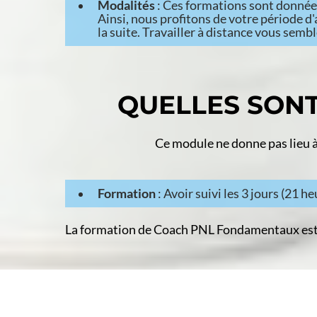
Modalités
: Ces formations sont donné
Ainsi, nous profitons de votre période 
la suite. Travailler à distance vous semble
QUELLES SONT
Ce module ne donne pas lieu à 
Formation
: Avoir suivi les 3 jours (21 h
La formation de Coach PNL Fondamentaux est 