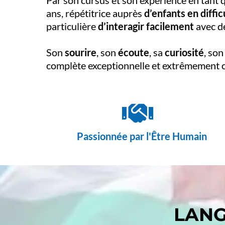
Par son cursus et son expérience en tant
ans, répétitrice auprès
d’enfants en diffic
particulière
d’interagir facilement
avec de
Son
sourire
, son
écoute
, sa
curiosité
, so
complète exceptionnelle et extrêmement 
Passionnée par l'Être Humain
LANG