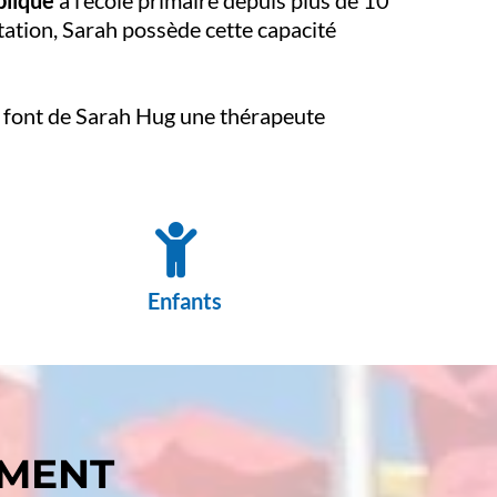
blique
à l’école primaire depuis plus de 10
itation, Sarah possède cette capacité
 font de Sarah Hug une thérapeute
Enfants
MMENT