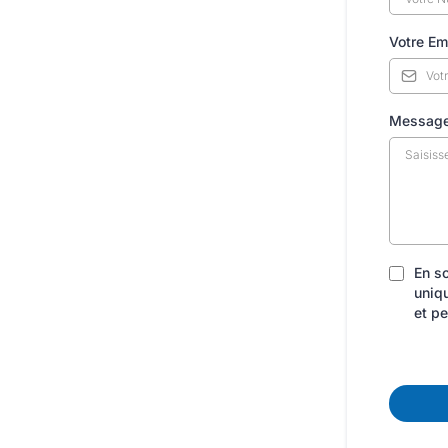
Votre Em
Message
En so
uniq
et pe