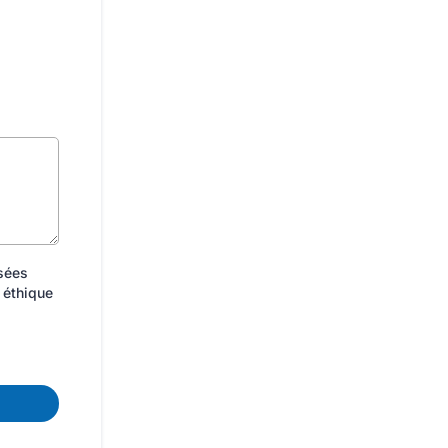
isées
 éthique