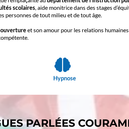
 que remplaçante au
département de l’instruction pu
ultés scolaires
, aide monitrice dans des stages d’équ
s personnes de tout milieu et de tout âge.
n
ouverture
et son amour pour les relations humaines
compétente.
Hypnose
UES PARLÉES COURA