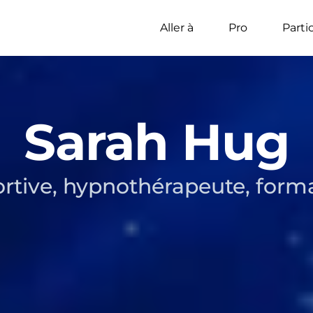
Aller à
Pro
Parti
Sarah Hug
rtive, hypnothérapeute, form